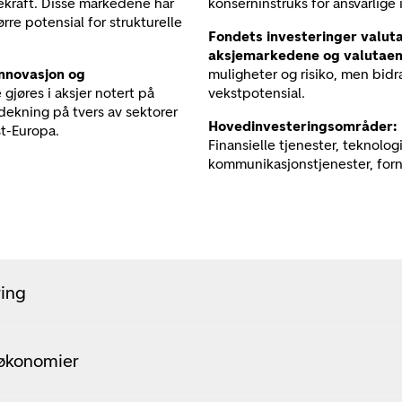
kraft. Disse markedene har
konserninstruks for ansvarlige 
rre potensial for strukturelle
Fondets investeringer valut
aksjemarkedene og valutaen
innovasjon og
muligheter og risiko, men bidr
gjøres i aksjer notert på
vekstpotensial.
ekning på tvers av sektorer
Hovedinvesteringsområder:
st-Europa.
Finansielle tjenester, teknologi
kommunikasjonstjenester, forn
ring
økonomier