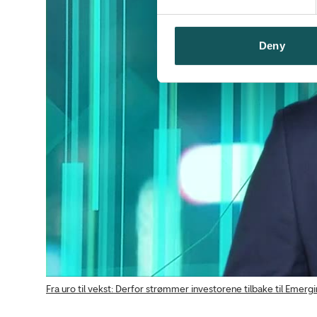
Deny
Fra uro til vekst: Derfor strømmer investorene tilbake til Emerg